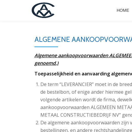
HOME
Skip
to
content
ALGEMENE AANKOOPVOORW
Algemene aankoopvoorwaarden ALGEMEEN
genoemd.)
Toepasselijkheid en aanvaarding algeme
De term “LEVERANCIER” moet in de breeds
de bestelbon, of enige ander hiermee gelij
volgende artikelen wordt de firma, dewel
aankoopvoorwaarden ALGEMEEN METAA
METAAL CONSTRUCTIEBEDRIJF NV” gen
De algemene aankoopvoorwaarden zijn v
bestellingen, en andere rechtshandeli