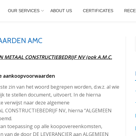
OUR SERVICES
ABOUT US
CERTIFICATES
RECE
AARDEN AMC
 METAAL CONSTRUCTIEBEDRIJF NV (ook A.M.C.
ne aankoopvoorwaarden
te zin van het woord begrepen worden, d.w.z. al wie
k te stellen document, uitvoert. In de hierna
ke verwijst naar deze algemene
L CONSTRUCTIEBEDRIJF NV, hierna “ALGEMEEN
oemd.
an toepassing op alle koopovereenkomsten,
ngen van de door DE LEVERANCIER aan ALGEMEEN