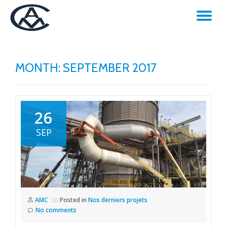
TO
Skip
to
NA
content
MONTH:
SEPTEMBER 2017
26
SEP
AMC
Posted in
Nos derniers projets
No comments