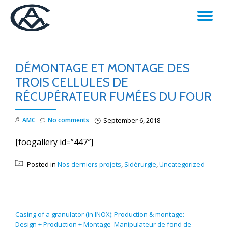
TO
Skip
to
NA
content
DÉMONTAGE ET MONTAGE DES
TROIS CELLULES DE
RÉCUPÉRATEUR FUMÉES DU FOUR
AMC
No comments
September 6, 2018
[foogallery id=”447″]
Posted in
Nos derniers projets
,
Sidérurgie
,
Uncategorized
POST NAVIGATION
Casing of a granulator (in INOX):
Production & montage:
Design + Production + Montage
Manipulateur de fond de