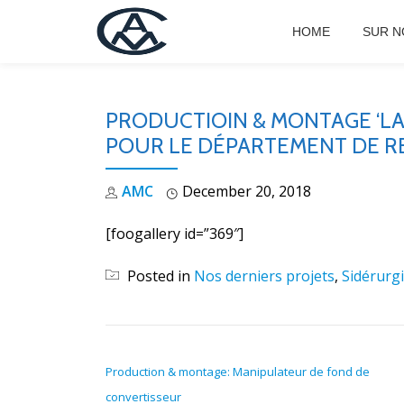
HOME
SUR N
Skip
to
content
PRODUCTIOIN & MONTAGE ‘LA
POUR LE DÉPARTEMENT DE R
AMC
December 20, 2018
[foogallery id=”369″]
Posted in
Nos derniers projets
,
Sidérurg
POST NAVIGATION
Production & montage: Manipulateur de fond de
convertisseur