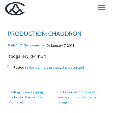
TO
Skip
to
NA
content
PRODUCTION: CHAUDRON
AMC
No comments
January 7, 2018
[foogallery id=”413″]
Posted in
Nos derniers projets
,
Uncategorized
POST NAVIGATION
Blasting furnace piping:
production et montage d’un
Production & Assembly
convoyeur pour l’usine de
(Montage)
frittage